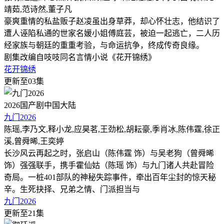
靖茹,范诗然,董子凡
豪爽重情的私盐贩子赵凌虽出身草莽，却心怀壮志，他结识了
遭人诬陷私通的世家名媛小姐傅庭芸，被迫一起逃亡，二人历
经家族与朝廷的重重考验，与命运抗争，终成传奇良缘。
剧集改编自吱吱同名言情小说《花开锦绣》
花开锦绣
更新至03集
2026
国产剧
中国大陆
九门2026
陈瑶,李乃文,释小龙,应昊茗,王劲松,胡耘豪,季肖冰,陈伟霆,徐正
溪,曾舜晞,王奕婷
长沙风云再起之时，张启山（陈伟霆 饰）与吴老狗（曾舜晞
饰）强强联手，携手霍仙姑（陈瑶 饰）与九门诸人共赴冒险
奇局。一桩401部队的神秘失踪事件，牵出百年尘封的惊天秘
辛。生死抉择、兄弟之情、门派担当与
九门2026
更新至21集