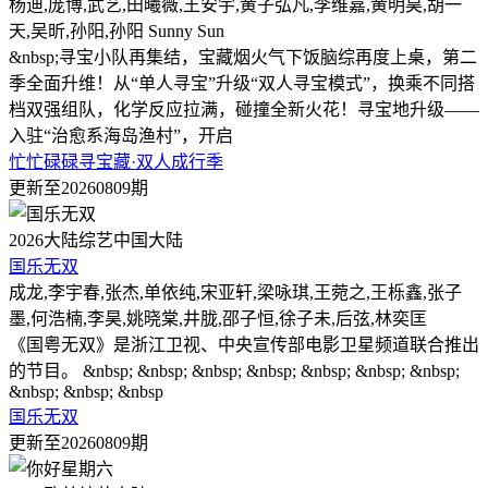
杨迪,庞博,武艺,田曦薇,王安宇,黄子弘凡,李维嘉,黄明昊,胡一
天,吴昕,孙阳,孙阳 Sunny Sun
&nbsp;寻宝小队再集结，宝藏烟火气下饭脑综再度上桌，第二
季全面升维！从“单人寻宝”升级“双人寻宝模式”，换乘不同搭
档双强组队，化学反应拉满，碰撞全新火花！寻宝地升级——
入驻“治愈系海岛渔村”，开启
忙忙碌碌寻宝藏·双人成行季
更新至20260809期
2026
大陆综艺
中国大陆
国乐无双
成龙,李宇春,张杰,单依纯,宋亚轩,梁咏琪,王菀之,王栎鑫,张子
墨,何浩楠,李昊,姚晓棠,井胧,邵子恒,徐子未,后弦,林奕匡
《国粤无双》是浙江卫视、中央宣传部电影卫星频道联合推出
的节目。 &nbsp; &nbsp; &nbsp; &nbsp; &nbsp; &nbsp; &nbsp;
&nbsp; &nbsp; &nbsp
国乐无双
更新至20260809期