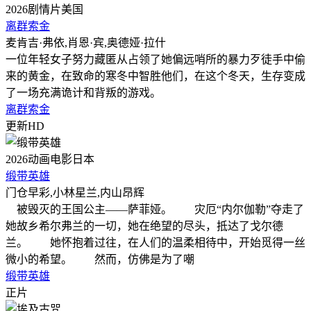
2026
剧情片
美国
离群索金
麦肯吉·弗依,肖恩·宾,奥德娅·拉什
一位年轻女子努力藏匿从占领了她偏远哨所的暴力歹徒手中偷
来的黄金，在致命的寒冬中智胜他们，在这个冬天，生存变成
了一场充满诡计和背叛的游戏。
离群索金
更新HD
2026
动画电影
日本
缎带英雄
门仓早彩,小林星兰,内山昂辉
被毁灭的王国公主——萨菲娅。 灾厄“内尔伽勒”夺走了
她故乡希尔弗兰的一切，她在绝望的尽头，抵达了戈尔德
兰。 她怀抱着过往，在人们的温柔相待中，开始觅得一丝
微小的希望。 然而，仿佛是为了嘲
缎带英雄
正片