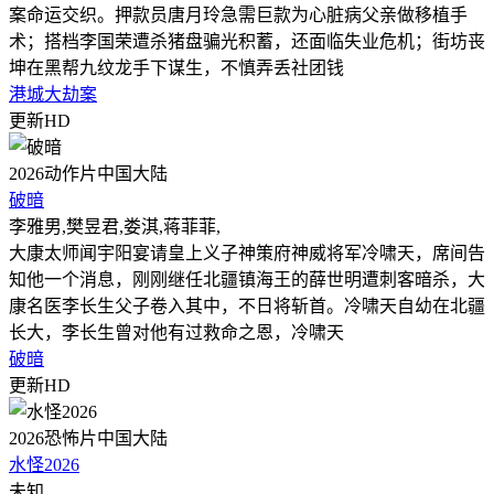
案命运交织。押款员唐月玲急需巨款为心脏病父亲做移植手
术；搭档李国荣遭杀猪盘骗光积蓄，还面临失业危机；街坊丧
坤在黑帮九纹龙手下谋生，不慎弄丢社团钱
港城大劫案
更新HD
2026
动作片
中国大陆
破暗
李雅男,樊昱君,娄淇,蒋菲菲,
大康太师闻宇阳宴请皇上义子神策府神威将军冷啸天，席间告
知他一个消息，刚刚继任北疆镇海王的薛世明遭刺客暗杀，大
康名医李长生父子卷入其中，不日将斩首。冷啸天自幼在北疆
长大，李长生曾对他有过救命之恩，冷啸天
破暗
更新HD
2026
恐怖片
中国大陆
水怪2026
未知