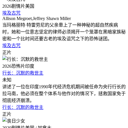
2026
剧情片
美国
埃及古咒
Allison Megroet,Jeffrey Shawn Miller
当玛格丽特·特雷劳尼的父亲患上了一种神秘的超自然疾病
时，她和一位意志坚定的律师必须揭开一个笼罩在黑暗家族秘
密和一个比时间还要古老的埃及诅咒之下的恐怖谜团。
埃及古咒
正片
2026
恐怖片
印度
行长：沉默的救世主
未知
讲述了一位在印度1990年代经济危机期间被任命为央行行长的
拉马南，他必须在整个体系与他作对的情况下，拯救国家免于
彻底经济崩溃。
行长：沉默的救世主
正片
2020
剧情片
美国 / 加拿大