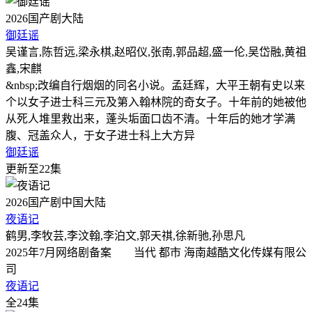
2026
国产剧
大陆
御廷谣
吴谨言,陈哲远,梁永棋,赵昭仪,张南,郭品超,盛一伦,吴岱融,黄祖
鑫,宋麒
&nbsp;改编自行烟烟的同名小说。孟廷辉，大平王朝有史以来
个以女子进士科三元及第入翰林院的奇女子。十年前的她被他
从死人堆里救出来，蓬头垢面口齿不清。十年后的她才学满
腹、冠盖众人，于女子进士科上大方异
御廷谣
更新至22集
2026
国产剧
中国大陆
夜语记
鹤男,李牧芸,李汶翰,李泊文,郭天祺,徐新驰,孙思凡
2025年7月网络剧备案 当代 都市 海南越酷文化传媒有限公
司
夜语记
全24集