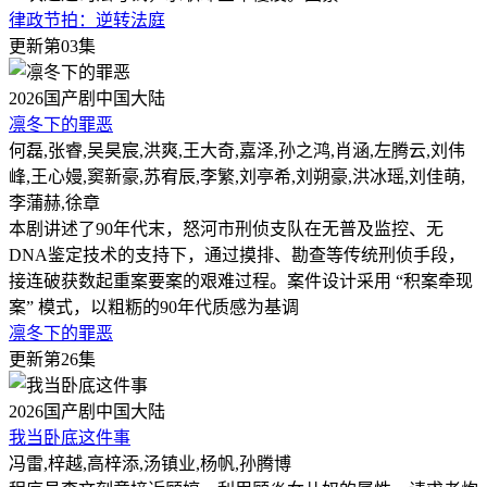
律政节拍：逆转法庭
更新第03集
2026
国产剧
中国大陆
凛冬下的罪恶
何磊,张睿,吴昊宸,洪爽,王大奇,嘉泽,孙之鸿,肖涵,左腾云,刘伟
峰,王心嫚,窦新豪,苏宥辰,李繁,刘亭希,刘朔豪,洪冰瑶,刘佳萌,
李蒲赫,徐章
本剧讲述了90年代末，怒河市刑侦支队在无普及监控、无
DNA鉴定技术的支持下，通过摸排、勘查等传统刑侦手段，
接连破获数起重案要案的艰难过程。案件设计采用 “积案牵现
案” 模式，以粗粝的90年代质感为基调
凛冬下的罪恶
更新第26集
2026
国产剧
中国大陆
我当卧底这件事
冯雷,梓越,高梓添,汤镇业,杨帆,孙腾博