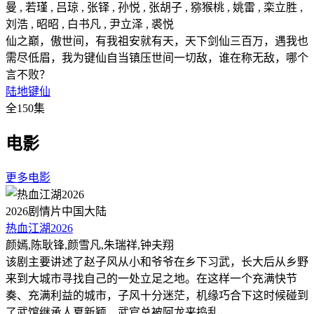
曼 , 若瑾 , 吕琼 , 张铎 , 孙悦 , 张胡子 , 猕猴桃 , 姚雷 , 栾立胜 ,
刘浩 , 昭昭 , 白书凡 , 尹立泽 , 裘悦
仙之巅，傲世间，有我祖安就有天，天下剑仙三百万，遇我也
需尽低眉，我为键仙自当镇压世间一切敌，谁在称无敌，哪个
言不败？
陆地键仙
全150集
电影
更多电影
2026
剧情片
中国大陆
热血江湖2026
颜嫣,陈耿锋,颜雪凡,朱瑞祥,钟夫翔
该剧主要讲述了赵子风从小和爷爷在乡下习武，长大后从乡野
来到大城市寻找自己的一处立足之地。在这样一个充满快节
奏、充满利益的城市，子风十分迷茫，机缘巧合下这时候碰到
了武馆继承人夏新颖，武官总被阿龙来捣乱，