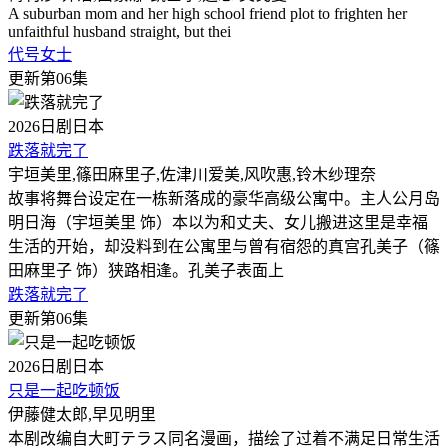
A suburban mom and her high school friend plot to frighten her
unfaithful husband straight, but thei
代号女士
更新第06集
2026
日剧
日本
跌落就完了
宇垣美里,篠田麻里子,佐津川爱美,风吹惠,铃木纱理奈
故事将舞台设定在一栋新落成的豪华高级公寓中。主人公月岛
明日海（宇垣美里 饰）本以为和丈夫、女儿搬进这里是幸福
生活的开始，却没料到在公寓里与曾有宿怨的真宫孔美子（篠
田麻里子 饰）狭路相逢。孔美子表面上
跌落就完了
更新第06集
2026
日剧
日本
只是一起吃顿饭
伊藤健太郎,早见明里
本剧改编自大町テラス同名漫画，描绘了过着不满足日常生活