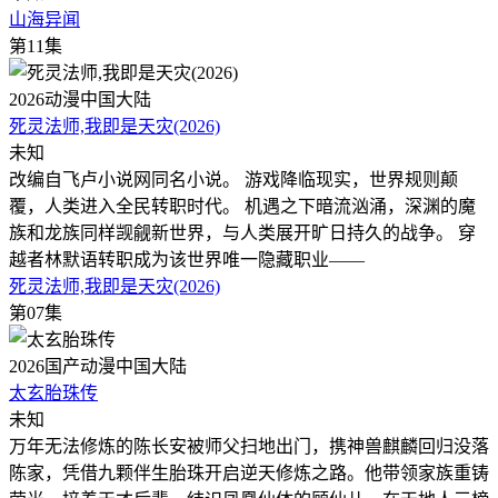
山海异闻
第11集
2026
动漫
中国大陆
死灵法师,我即是天灾(2026)
未知
改编自飞卢小说网同名小说。 游戏降临现实，世界规则颠
覆，人类进入全民转职时代。 机遇之下暗流汹涌，深渊的魔
族和龙族同样觊觎新世界，与人类展开旷日持久的战争。 穿
越者林默语转职成为该世界唯一隐藏职业——
死灵法师,我即是天灾(2026)
第07集
2026
国产动漫
中国大陆
太玄胎珠传
未知
万年无法修炼的陈长安被师父扫地出门，携神兽麒麟回归没落
陈家，凭借九颗伴生胎珠开启逆天修炼之路。他带领家族重铸