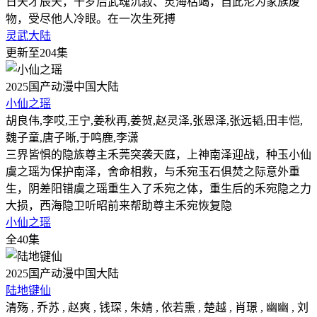
日天才辰天，十岁后武魂沉寂、灵海枯竭，自此沦为家族废
物，受尽他人冷眼。在一次生死搏
灵武大陆
更新至204集
2025
国产动漫
中国大陆
小仙之瑶
胡良伟,李哎,王宁,姜秋再,姜贺,赵灵泽,张恩泽,张远韬,田丰恺,
魏子童,唐子晰,于鸣鹿,李潇
三界皆惧的隐族尊主禾莞突袭天庭，上神南泽迎战，种玉小仙
虞之瑶为保护南泽，舍命相救，与禾宛玉石俱焚之际意外重
生，阴差阳错虞之瑶重生入了禾宛之体，重生后的禾宛隐之力
大损，西海隐卫听昭前来帮助尊主禾宛恢复隐
小仙之瑶
全40集
2025
国产动漫
中国大陆
陆地键仙
清殇 , 乔苏 , 赵爽 , 钱琛 , 朱婧 , 依若熏 , 楚越 , 肖璟 , 幽幽 , 刘