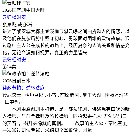
2026
国产剧
中国大陆
云归槿时安
张景昀,胡亦瑶
讲述了黎安城大郡主棠溪槿与烈云峥之间曲折动人的情感，以
及他们在复杂局势中坚守初心、勇敢面对困难的爱情故事。通
过剧中主人公在成长的道路上，经历复杂的人物关系和情感变
化，无论命运如何捉弄，真正的力量皆来
云归槿时安
第24集
2026
日剧
日本
律政节拍：逆转法庭
铃鹿央士 , 稻垣吾郎 , 小雪 , 前原瑞树 , 夏生大湖 , 伊藤万理华
, 田中哲司
本剧由原创剧本打造，是一部法律剧，讲述患有口吃的新
人律师，与前辈律师及所长律师一同拾起委托人“无法说出口
的声音”，揭开被隐藏的真相。 故事的主人公・泰地空虽
一次通过司法考试，求职却全军覆没。因紧