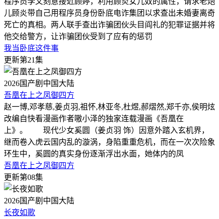
程序员李文刻意接近顾婷，利用顾炎女儿奴的属性，请求老炮
儿顾炎带自己用程序员身份卧底电诈集团以求查出未婚妻离奇
死亡的真相。两人联手查出诈骗团伙头目阎礼的犯罪证据并将
他交给警方，让诈骗团伙受到了应有的惩罚
我当卧底这件事
更新第21集
2026
国产剧
中国大陆
吾凰在上之凤御四方
赵一博,邓孝慈,姜贞羽,祖怀,林亚冬,杜煜,郝熠然,郑千亦,侯明炫
改编自快看漫画作者嗷小泽的独家连载漫画《吾凰在
上》。 现代少女奚圆（姜贞羽 饰）因意外踏入玄机界，
继而卷入虎云国内乱的漩涡，身陷重重危机，而在一次次险象
环生中，奚圆的真实身份逐渐浮出水面，她体内的凤
吾凰在上之凤御四方
更新第08集
2026
国产剧
中国大陆
长夜如歌