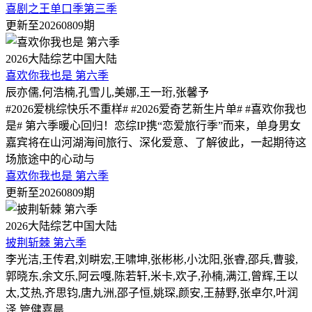
喜剧之王单口季第三季
更新至20260809期
2026
大陆综艺
中国大陆
喜欢你我也是 第六季
辰亦儒,何浩楠,孔雪儿,美娜,王一珩,张馨予
#2026爱桃综快乐不重样# #2026爱奇艺新生片单# #喜欢你我也
是# 第六季暖心回归！恋综IP携“恋爱旅行季”而来，单身男女
嘉宾将在山河湖海间旅行、深化爱意、了解彼此，一起期待这
场旅途中的心动与
喜欢你我也是 第六季
更新至20260809期
2026
大陆综艺
中国大陆
披荆斩棘 第六季
李光洁,王传君,刘畊宏,王啸坤,张彬彬,小沈阳,张睿,邵兵,曹骏,
郭晓东,余文乐,阿云嘎,陈若轩,米卡,欢子,孙楠,满江,曾辉,王以
太,艾热,齐思钧,唐九洲,邵子恒,姚琛,颜安,王赫野,张卓尔,叶润
泽,管健嘉晨