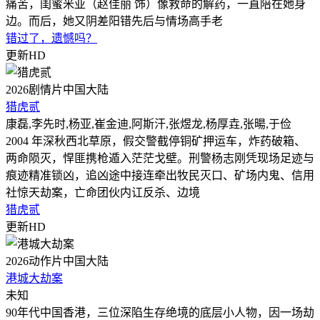
痛苦，闺蜜米亚（赵佳丽 饰）像救命的解药，一直陪在她身
边。而后，她又阴差阳错先后与情场高手老
错过了，遗憾吗？
更新HD
2026
剧情片
中国大陆
猎虎贰
康磊,李先时,杨亚,崔金迪,阿斯汗,张煜龙,杨厚垚,张暘,于俭
2004 年深秋西北草原，假交警截停铜矿押运车，炸药破箱、
两命陨灭，悍匪携枪遁入茫茫戈壁。刑警杨志刚凭现场足迹与
痕迹精准锁凶，追凶途中接连牵出牧民灭口、矿场内鬼、信用
社惊天劫案，亡命团伙内讧反杀、边境
猎虎贰
更新HD
2026
动作片
中国大陆
港城大劫案
未知
90年代中国香港，三位深陷生存绝境的底层小人物，因一场劫