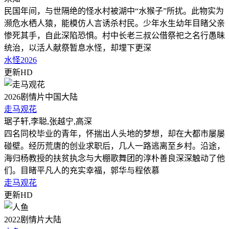
民国年间，与世隔绝的怪水村被湖中“水猴子”所扰。此物实为
濒危水栖人猿，能模仿人言诱杀村民。少年水生幼年目睹父亲
惨死其手，自此深陷恐惧。村中长老三叔公借祭祀之名行愚昧
统治，以活人献祭暂息水怪，却埋下更深
水怪2026
更新HD
2026
剧情片
中国大陆
走马观花
琚子轩,李聪,张越宁,高深
四名同校毕业的青年，怀揣出人头地的梦想，却在大都市屡屡
碰壁。经历荒唐的创业求职后，几人一路逃离至乡村。沿途，
海归杨教授的扶贫执念与大棚歌舞团的淳朴善良深深触动了他
们。目睹平凡人的充实幸福，郭华与程依慕
走马观花
更新HD
2022
剧情片
大陆