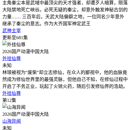
主角秦尘本是武域中最顶尖的天才强者，却遭歹人暗算，陨落
大陆禁地死亡峡谷。必死无疑的秦尘，却意外触发神秘古剑的
力量…… 三百年后，天武大陆偏僻之地，一位同名少年意外
继承了秦尘的意志。作为大齐国军神定武王
武神主宰
更新至681集
2026
国产动漫
中国大陆
外挂仙尊
未知
林琅被视为“废柴”却立志修仙，在众人的鄙视中，他的血脉竟
然成为修仙世界里的最强灵脉，但他自己不知，在修仙过程中
开启了不务正业，玩起了火铳火药，随后引发修仙界的浩劫。
外挂仙尊
第12集
2026
国产动漫
中国大陆
山海异闻
未知