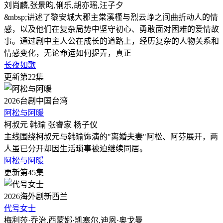
刘尚麟,张景昀,俐乐,胡亦瑶,汪子夕
&nbsp;讲述了黎安城大郡主棠溪槿与烈云峥之间曲折动人的情
感，以及他们在复杂局势中坚守初心、勇敢面对困难的爱情故
事。通过剧中主人公在成长的道路上，经历复杂的人物关系和
情感变化，无论命运如何捉弄，真正
长夜如歌
更新第22集
2026
台剧
中国台湾
阿松与阿暖
柯叔元 韩瑜 张睿家 杨子仪
主线围绕柯叔元与韩瑜饰演的"离婚夫妻"阿松、阿芬展开，两
人虽已分开却因生活琐事被迫继续同居。
阿松与阿暖
更新第45集
2026
海外剧
新西兰
代号女士
梅利莎·乔治,西蒙娜·凯塞尔,迪恩·奥戈曼