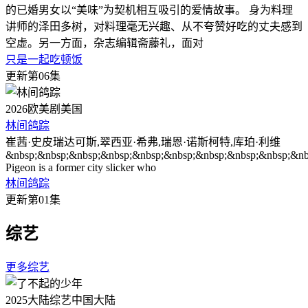
的已婚男女以“美味”为契机相互吸引的爱情故事。 身为料理
讲师的泽田多树，对料理毫无兴趣、从不夸赞好吃的丈夫感到
空虚。另一方面，杂志编辑斋藤礼，面对
只是一起吃顿饭
更新第06集
2026
欧美剧
美国
林间鸽踪
崔茜·史皮瑞达可斯,翠西亚·希弗,瑞恩·诺斯柯特,库珀·利维
&nbsp;&nbsp;&nbsp;&nbsp;&nbsp;&nbsp;&nbsp;&nbsp;&nbsp;&n
Pigeon is a former city slicker who
林间鸽踪
更新第01集
综艺
更多综艺
2025
大陆综艺
中国大陆