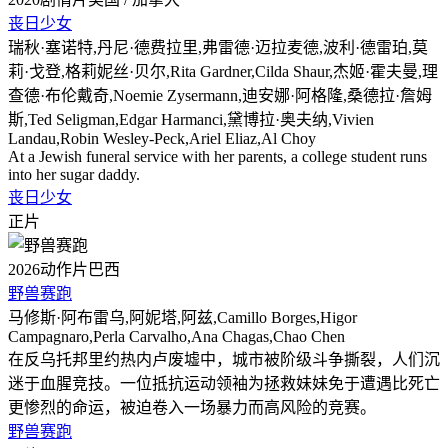
丧日少女
瑞秋·塞诺特,丹尼·德费拉里,弗雷德·迈拉麦德,波利·德雷珀,莫
莉·戈登,格莉妮丝·贝尔,Rita Gardner,Cilda Shaur,杰姬·霍夫曼,理
查德·布伦戴奇,Noemie Zysermann,迪安娜·阿格隆,桑德拉·詹姆
斯,Ted Seligman,Edgar Harmanci,黛博拉·奥夫纳,Vivien
Landau,Robin Wesley-Peck,Ariel Eliaz,Al Choy
At a Jewish funeral service with her parents, a college student runs
into her sugar daddy.
丧日少女
正片
2026
动作片
巴西
野兽赛跑
马修斯·阿布雷乌,阿妮塔,阿兹,Camillo Borges,Higor
Campagnaro,Perla Carvalho,Ana Chagas,Chao Chen
在反乌托邦里约热内卢废墟中，城市被阶级斗争撕裂，人们沉
迷于血腥竞技。一位抵抗运动领袖为拯救妹妹免于遭遇比死亡
更惨烈的命运，被迫卷入一场暴力而高风险的竞赛。
野兽赛跑