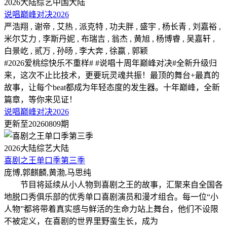
2026
大陆综艺
中国大陆
说唱巅峰对决2026
严浩翔 , 谢帝 , 艾热 , 派克特 , 功夫胖 , 盛宇 , 杨长青 , 刘嘉裕 ,
米尔艾力 , 李斯丹妮 , 布瑞吉 , 翁杰 , 黄旭 , 杨博睿 , 吴嘉轩 ,
白景屹 , 贰万 , 孙旸 , 李大奔 , 徐赢 , 郭颖
#2026爱桃综快乐不重样# #说唱十周年巅峰对决#全新升级归
来，这次不止比技术，更要玩灵魂共振！最顶的舞台+最真的
故事，让每个beat都成为年轻态度的发生器。十年巅峰，全新
篇章，等你来见证！
说唱巅峰对决2026
更新至20260809期
2026
大陆综艺
大陆
喜剧之王单口季第三季
庞博,郭麒麟,黄渤,马思纯
节目将延续从小人物到喜剧之王的故事，汇聚来自全国各
地脱口秀俱乐部的优秀单口喜剧演员和漫才组合。每一位“小
人物”都将带着真实感与鲜活的生命力站上舞台，他们不设限
不被定义，在喜剧的世界里野蛮生长，成为