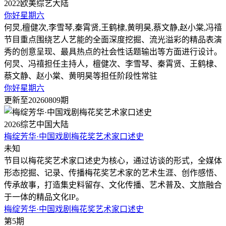
2022
欧美综艺
大陆
你好星期六
何炅,檀健次,李雪琴,秦霄贤,王鹤棣,黄明昊,蔡文静,赵小棠,冯禧
节目重点围绕艺人艺能的全面深度挖掘、流光溢彩的精品表演
秀的创意呈现、最具热点的社会性话题输出等方面进行设计。
何炅、冯禧担任主持人，檀健次、李雪琴、秦霄贤、王鹤棣、
蔡文静、赵小棠、黄明昊等担任阶段性常驻
你好星期六
更新至20260809期
2026
综艺
中国大陆
梅绽芳华·中国戏剧梅花奖艺术家口述史
未知
节目以梅花奖艺术家口述史为核心，通过访谈的形式，全媒体
形态挖掘、记录、传播梅花奖艺术家的艺术生涯、创作感悟、
传承故事，打造集史料留存、文化传播、艺术普及、文旅融合
于一体的精品文化IP。
梅绽芳华·中国戏剧梅花奖艺术家口述史
第5期