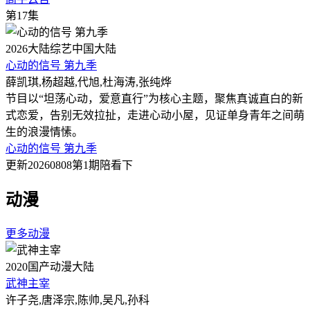
第17集
2026
大陆综艺
中国大陆
心动的信号 第九季
薛凯琪,杨超越,代旭,杜海涛,张纯烨
节目以“坦荡心动，爱意直行”为核心主题，聚焦真诚直白的新
式恋爱，告别无效拉扯，走进心动小屋，见证单身青年之间萌
生的浪漫情愫。
心动的信号 第九季
更新20260808第1期陪看下
动漫
更多动漫
2020
国产动漫
大陆
武神主宰
许子尧,唐泽宗,陈帅,吴凡,孙科