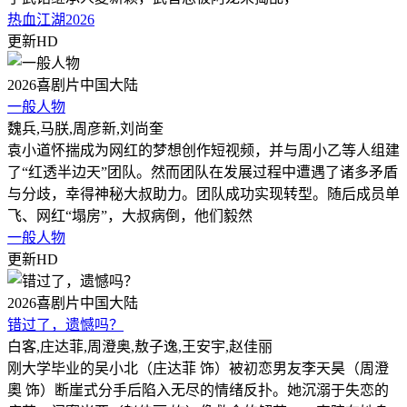
热血江湖2026
更新HD
2026
喜剧片
中国大陆
一般人物
魏兵,马朕,周彦新,刘尚奎
袁小道怀揣成为网红的梦想创作短视频，并与周小乙等人组建
了“红透半边天”团队。然而团队在发展过程中遭遇了诸多矛盾
与分歧，幸得神秘大叔助力。团队成功实现转型。随后成员单
飞、网红“塌房”，大叔病倒，他们毅然
一般人物
更新HD
2026
喜剧片
中国大陆
错过了，遗憾吗？
白客,庄达菲,周澄奥,敖子逸,王安宇,赵佳丽
刚大学毕业的吴小北（庄达菲 饰）被初恋男友李天昊（周澄
奧 饰）断崖式分手后陷入无尽的情绪反扑。她沉溺于失恋的