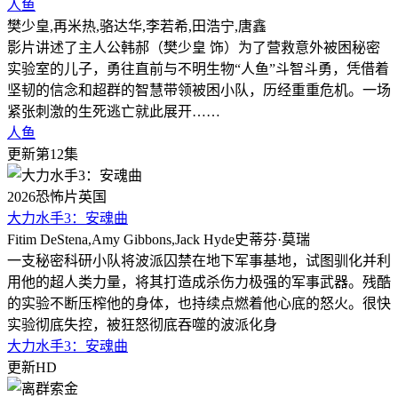
人鱼
樊少皇,再米热,骆达华,李若希,田浩宁,唐鑫
影片讲述了主人公韩郝（樊少皇 饰）为了营救意外被困秘密
实验室的儿子，勇往直前与不明生物“人鱼”斗智斗勇，凭借着
坚韧的信念和超群的智慧带领被困小队，历经重重危机。一场
紧张刺激的生死逃亡就此展开……
人鱼
更新第12集
2026
恐怖片
英国
大力水手3：安魂曲
Fitim DeStena,Amy Gibbons,Jack Hyde史蒂芬·莫瑞
一支秘密科研小队将波派囚禁在地下军事基地，试图驯化并利
用他的超人类力量，将其打造成杀伤力极强的军事武器。残酷
的实验不断压榨他的身体，也持续点燃着他心底的怒火。很快
实验彻底失控，被狂怒彻底吞噬的波派化身
大力水手3：安魂曲
更新HD