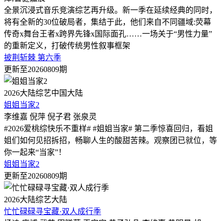
全景沉浸式音乐竞演综艺再升级。新一季在延续经典的同时，
将有全新的30位破局者，集结于此，他们来自不同疆域:荧幕
传奇x舞台王者x跨界先锋x国际面孔……一场关于“男性力量”
的重新定义，打破传统男性叙事框架
披荆斩棘 第六季
更新至20260809期
2026
大陆综艺
中国大陆
姐姐当家2
李维嘉 倪萍 倪子君 张泉灵
#2026爱桃综快乐不重样# #姐姐当家# 第二季惊喜回归，看姐
姐们如何见招拆招，畅聊人生的酸甜苦辣。观察团已就位，等
你一起来“当家”！
姐姐当家2
更新至20260809期
2026
大陆综艺
大陆
忙忙碌碌寻宝藏·双人成行季