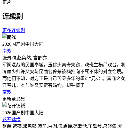
正片
连续剧
更多连续剧
2026
国产剧
中国大陆
南戏
张景昀,赵奂然, 吉舒亦
军阀混战的民国奉城，玉佛头离奇失窃，戏班主横尸戏台，将
冷血少帅许又安与昆曲名伶荣筱楠推向不死不休的对立绝境。
而他们不知，对方正是自己苦寻多年的患难“兄弟”。富商之女
江春儿，本与许又安定有婚约，却钟情于
南戏
更新至15集
2026
国产剧
中国大陆
花开锦绣
张萌,迟蓬,邓恩熙,谭凯,白澍,温峥嵘,范湉湉,丁禹兮,吕晓霖,尤