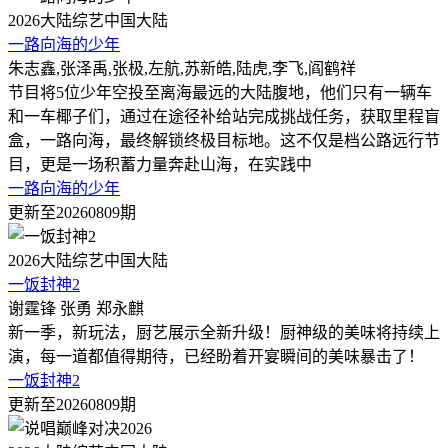
2026
大陆综艺
中国大陆
一路向海的少年
朱志鑫,张泽禹,张极,左航,苏新皓,陆虎,李飞,阎鹤祥
节目将5位少年空投至离海最远的大陆腹地，他们只有一辆车
和一车椰子们，通过在途径补给站完成挑战任务，获取里程盲
盒，一路向海，最终解锁终极目标地。这不仅是档公路远行节
目，更是一场积蓄力量奔赴山海，在实践中
一路向海的少年
更新至20260809期
2026
大陆综艺
中国大陆
一饭封神2
谢霆锋 张勇 郑永麒
新一季，新玩法，厨艺展示全新升级！厨神级的美味将持续上
演，每一道都值得期待，已经盼着开宴瞬间的美味暴击了！
一饭封神2
更新至20260809期