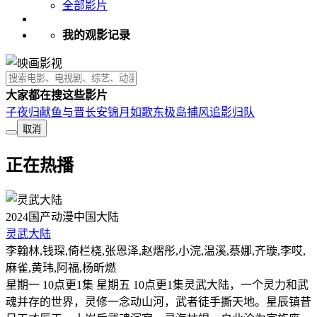
全部影片
我的观影记录
大家都在搜这些影片
子夜归
献鱼
与晋长安
锦月如歌
东极岛
捕风追影
归队
取消
正在热播
2024
国产动漫
中国大陆
灵武大陆
李翰林,钱琛,倚栏桡,张恩泽,赵熠彤,小浣,温溪,蔡娜,齐璇,李哎,
麻雀,黄玮,阿福,杨昕燃
星期一 10点更1集 星期五 10点更1集灵武大陆，一个灵力和武
魂并存的世界，灵修一念动山河，武者徒手撕天地。星辰镇昔